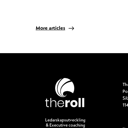
More articles
Th
Po
Si
11
Ledarskapsutveckling
& Executive coaching