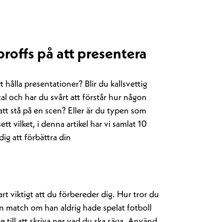
i proffs på att presentera
 hålla presentationer? Blir du kallsvettig
 tal och har du svårt att förstår hur någon
n att stå på en scen? Eller är du typen som
tt vilket, i denna artikel har vi samlat 10
dig att förbättra din
rt viktigt att du förbereder dig. Hur tror du
 en match om han aldrig hade spelat fotboll
 till att skriva ner vad du ska säga. Använd