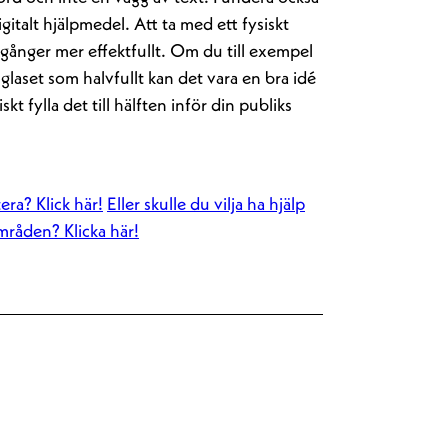
italt hjälpmedel. Att ta med ett fysiskt
gånger mer effektfullt. Om du till exempel
glaset som halvfullt kan det vara en bra idé
skt fylla det till hälften inför din publiks
tera? Klick här!
Eller skulle du vilja ha hjälp
mråden? Klicka här!