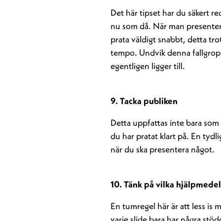
Det här tipset har du säkert r
nu som då. När man presentera
prata väldigt snabbt, detta tro
tempo. Undvik denna fallgro
egentligen ligger till.
9. Tacka publiken
Detta uppfattas inte bara som tr
du har pratat klart på. En tydlig
när du ska presentera något.
10. Tänk på vilka hjälpmede
En tumregel här är att less is 
varje slide bara har några stö