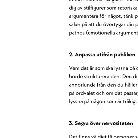
dig av stilfigurer som retorisk
argumentera för något, tänk på
säker på att du övertygar din 
pathos (emotionella argument)
2. Anpassa utifrån publiken
Vem det är som ska lyssna på d
borde strukturera den. Den du
annorlunda från den du håller 
på ordvalet och om det passar
lyssna på någon som är tråkig.
3. Segra över nervositeten
Det finns väldigt få personer s