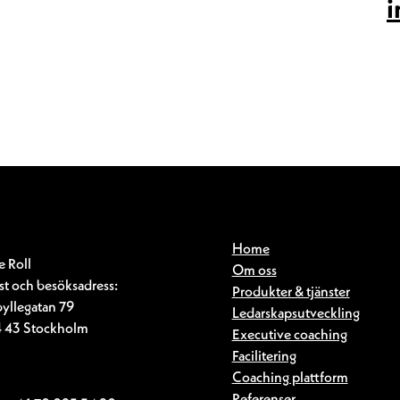
i
Home
e Roll
Om oss
st och besöksadress:
Produkter & tjänster
byllegatan 79
Ledarskapsutveckling
4 43 Stockholm
Executive coaching
Facilitering
Coaching plattform