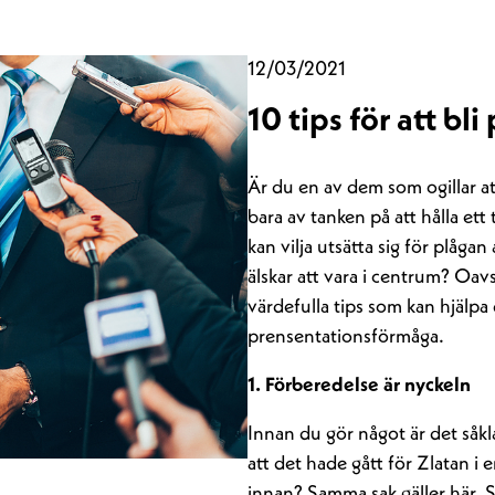
12/03/2021
10 tips för att bl
Är du en av dem som ogillar att
bara av tanken på att hålla ett
kan vilja utsätta sig för plåga
älskar att vara i centrum? Oavse
värdefulla tips som kan hjälpa 
prensentationsförmåga.
1. Förberedelse är nyckeln
Innan du gör något är det såkla
att det hade gått för Zlatan i
innan? Samma sak gäller här. Se